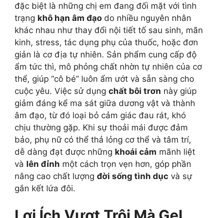
đặc biệt là những chị em đang đối mặt với tình
trạng
khô hạn âm đạo
do nhiều nguyên nhân
khác nhau như thay đổi nội tiết tố sau sinh, mãn
kinh, stress, tác dụng phụ của thuốc, hoặc đơn
giản là cơ địa tự nhiên. Sản phẩm cung cấp độ
ẩm tức thì, mô phỏng chất nhờn tự nhiên của cơ
thể, giúp “cô bé” luôn ẩm ướt và sẵn sàng cho
cuộc yêu. Việc sử dụng
chất bôi trơn
này giúp
giảm đáng kể ma sát giữa dương vật và thành
âm đạo, từ đó loại bỏ cảm giác đau rát, khó
chịu thường gặp. Khi sự thoải mái được đảm
bảo, phụ nữ có thể thả lỏng cơ thể và tâm trí,
dễ dàng đạt được những
khoái cảm
mãnh liệt
và
lên đỉnh
một cách trọn vẹn hơn, góp phần
nâng cao chất lượng
đời sống tình dục
và sự
gắn kết lứa đôi.
Lợi Ích Vượt Trội Mà Gel