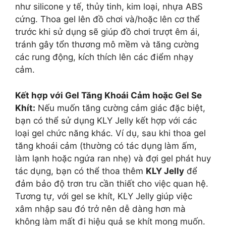
như silicone y tế, thủy tinh, kim loại, nhựa ABS
cứng. Thoa gel lên đồ chơi và/hoặc lên cơ thể
trước khi sử dụng sẽ giúp đồ chơi trượt êm ái,
tránh gây tổn thương mô mềm và tăng cường
các rung động, kích thích lên các điểm nhạy
cảm.
Kết hợp với Gel Tăng Khoái Cảm hoặc Gel Se
Khít:
Nếu muốn tăng cường cảm giác đặc biệt,
bạn có thể sử dụng KLY Jelly kết hợp với các
loại gel chức năng khác. Ví dụ, sau khi thoa gel
tăng khoái cảm (thường có tác dụng làm ấm,
làm lạnh hoặc ngứa ran nhẹ) và đợi gel phát huy
tác dụng, bạn có thể thoa thêm
KLY Jelly
để
đảm bảo độ trơn tru cần thiết cho việc quan hệ.
Tương tự, với gel se khít, KLY Jelly giúp việc
xâm nhập sau đó trở nên dễ dàng hơn mà
không làm mất đi hiệu quả se khít mong muốn.