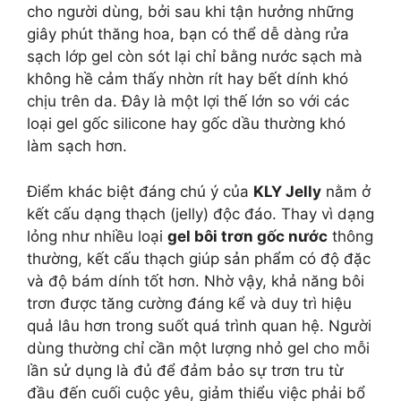
cho người dùng, bởi sau khi tận hưởng những
giây phút thăng hoa, bạn có thể dễ dàng rửa
sạch lớp gel còn sót lại chỉ bằng nước sạch mà
không hề cảm thấy nhờn rít hay bết dính khó
chịu trên da. Đây là một lợi thế lớn so với các
loại gel gốc silicone hay gốc dầu thường khó
làm sạch hơn.
Điểm khác biệt đáng chú ý của
KLY Jelly
nằm ở
kết cấu dạng thạch (jelly) độc đáo. Thay vì dạng
lỏng như nhiều loại
gel bôi trơn gốc nước
thông
thường, kết cấu thạch giúp sản phẩm có độ đặc
và độ bám dính tốt hơn. Nhờ vậy, khả năng bôi
trơn được tăng cường đáng kể và duy trì hiệu
quả lâu hơn trong suốt quá trình quan hệ. Người
dùng thường chỉ cần một lượng nhỏ gel cho mỗi
lần sử dụng là đủ để đảm bảo sự trơn tru từ
đầu đến cuối cuộc yêu, giảm thiểu việc phải bổ