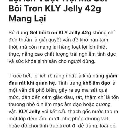
Bôi Trơn KLY Jelly 42g
Mang Lại
Sử dụng
Gel bôi trơn KLY Jelly 42g
không chỉ
đơn thuần là giải quyết vấn đề khô hạn tạm
thời, mà còn mang lại hàng loạt lợi ích thiết
thực, nâng cao chất lượng trải nghiệm tình dục
và sức khỏe sinh sản cho người dùng.
Trước hết, lợi ích rõ ràng nhất là khả năng
giảm
đau rát khi quan hệ
. Tình trạng
khô âm đạo
là
một vấn đề phổ biến, gây ra sự ma sát quá
mức, dẫn đến cảm giác đau, rát, thậm chí là tổn
thương nhỏ ở niêm mạc âm đạo hoặc dương
vật.
KLY Jelly
với kết cấu thạch gốc nước tạo ra
một lớp đệm ẩm mượt, cho phép dương vật
hoặc đồ chơi tình dục trượt đi dễ dàng, loại bỏ