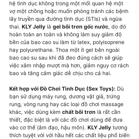
hệ tình dục không trong một mối quan hệ một
vợ một chồng hoặc muốn phòng tránh các bệnh
lây truyền qua đường tình dục (STIs) và ngừa
thai.
KLY Jelly
là
gel bôi trơn gốc nước
, do đó
hoàn toàn an toàn và không làm suy giảm độ
bền của bao cao su làm từ latex, polyisoprene
hay polyurethane. Thoa một ít gel bên ngoài
bao cao su sau khi đã đeo đúng cách sẽ giúp
việc xâm nhập mượt mà hơn, giảm nguy cơ rách
bao và tăng cảm giác dễ chịu cho cả hai.
Kết hợp với Đồ Chơi Tình Dục (Sex Toys):
Dù
bạn sử dụng máy rung, dương vật giả, trứng
rung, vòng rung hay các loại đồ chơi massage
khác, việc dùng kèm
chất bôi trơn
là rất cần
thiết, đặc biệt là với các đồ chơi dùng để đưa
vào cơ thể (âm đạo, hậu môn).
KLY Jelly
tương
thích tuyệt vời với hầu hết các chất liệu phổ biến