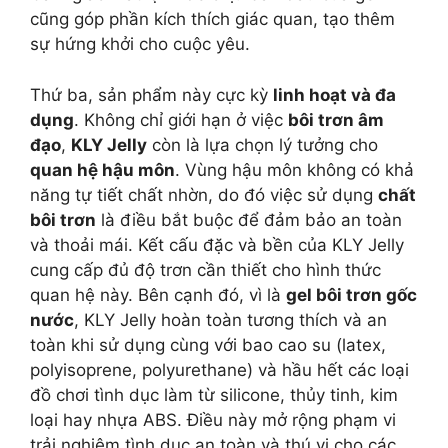
cũng góp phần kích thích giác quan, tạo thêm
sự hứng khởi cho cuộc yêu.
Thứ ba, sản phẩm này cực kỳ
linh hoạt và đa
dụng
. Không chỉ giới hạn ở việc
bôi trơn âm
đạo
,
KLY Jelly
còn là lựa chọn lý tưởng cho
quan hệ hậu môn
. Vùng hậu môn không có khả
năng tự tiết chất nhờn, do đó việc sử dụng
chất
bôi trơn
là điều bắt buộc để đảm bảo an toàn
và thoải mái. Kết cấu đặc và bền của KLY Jelly
cung cấp đủ độ trơn cần thiết cho hình thức
quan hệ này. Bên cạnh đó, vì là
gel bôi trơn gốc
nước
, KLY Jelly hoàn toàn tương thích và an
toàn khi sử dụng cùng với bao cao su (latex,
polyisoprene, polyurethane) và hầu hết các loại
đồ chơi tình dục làm từ silicone, thủy tinh, kim
loại hay nhựa ABS. Điều này mở rộng phạm vi
trải nghiệm tình dục an toàn và thú vị cho các