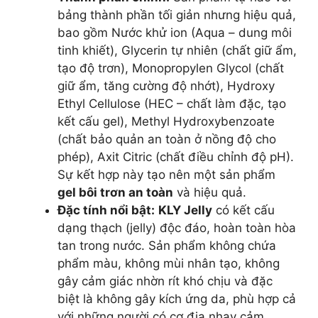
bảng thành phần tối giản nhưng hiệu quả,
bao gồm Nước khử ion (Aqua – dung môi
tinh khiết), Glycerin tự nhiên (chất giữ ẩm,
tạo độ trơn), Monopropylen Glycol (chất
giữ ẩm, tăng cường độ nhớt), Hydroxy
Ethyl Cellulose (HEC – chất làm đặc, tạo
kết cấu gel), Methyl Hydroxybenzoate
(chất bảo quản an toàn ở nồng độ cho
phép), Axit Citric (chất điều chỉnh độ pH).
Sự kết hợp này tạo nên một sản phẩm
gel bôi trơn an toàn
và hiệu quả.
Đặc tính nổi bật:
KLY Jelly
có kết cấu
dạng thạch (jelly) độc đáo, hoàn toàn hòa
tan trong nước. Sản phẩm không chứa
phẩm màu, không mùi nhân tạo, không
gây cảm giác nhờn rít khó chịu và đặc
biệt là không gây kích ứng da, phù hợp cả
với những người có cơ địa nhạy cảm.